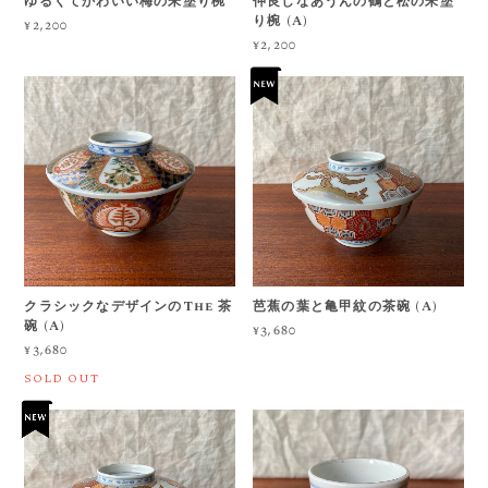
ゆるくてかわいい梅の朱塗り椀
仲良しなあうんの鶴と松の朱塗
り椀 (A)
¥2,200
¥2,200
クラシックなデザインのThe 茶
芭蕉の葉と亀甲紋の茶碗 (A)
碗 (A)
¥3,680
¥3,680
SOLD OUT