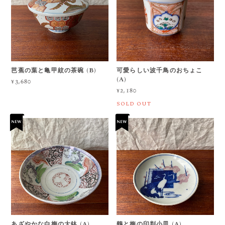
芭蕉の葉と亀甲紋の茶碗 (B)
可愛らしい波千鳥のおちょこ
(A)
¥3,680
¥2,180
SOLD OUT
あざやかな白梅の大鉢 (A)
鶴と梅の印判小皿 (A)