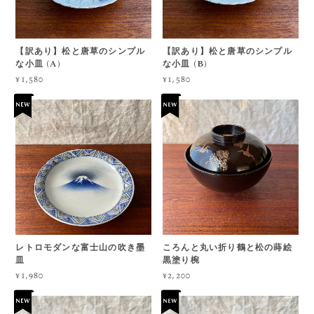
【訳あり】松と唐草のシンプル
【訳あり】松と唐草のシンプル
な小皿 (A)
な小皿 (B)
¥1,580
¥1,580
レトロモダンな富士山の吹き墨
ころんと丸い折り鶴と松の蒔絵
皿
黒塗り椀
¥1,980
¥2,200