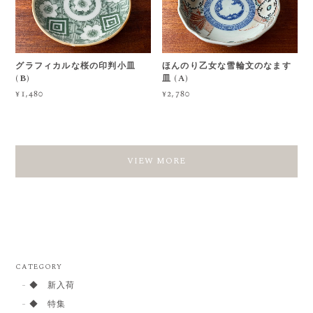
グラフィカルな桜の印判小皿
ほんのり乙女な雪輪文のなます
(B)
皿 (A)
¥1,480
¥2,780
VIEW MORE
CATEGORY
◆ 新入荷
◆ 特集