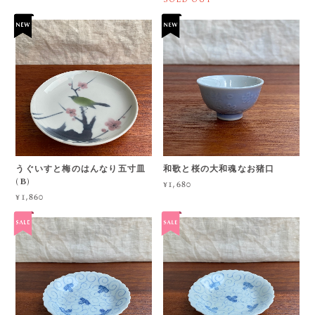
うぐいすと梅のはんなり五寸皿
和歌と桜の大和魂なお猪口
(B)
¥1,680
¥1,860