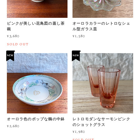
ピンクが美しい花鳥図の蒸し茶
オーロラカラーのレトロなシェ
碗
ル型ガラス皿
¥3,680
¥1,580
SOLD OUT
オーロラ色のポップな鶴の中鉢
レトロモダンなサーモンピンク
のショットグラス
¥2,680
¥1,980
SOLD OUT