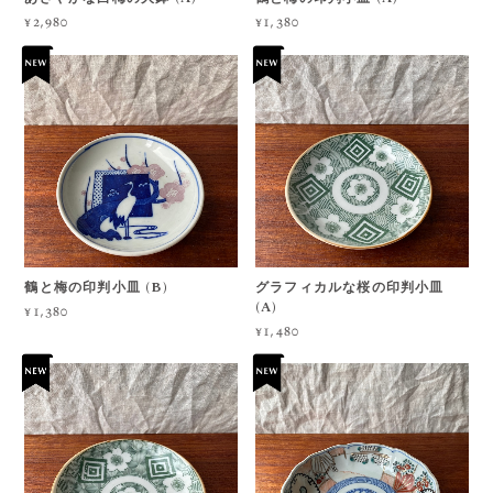
¥2,980
¥1,380
鶴と梅の印判小皿 (B)
グラフィカルな桜の印判小皿
(A)
¥1,380
¥1,480