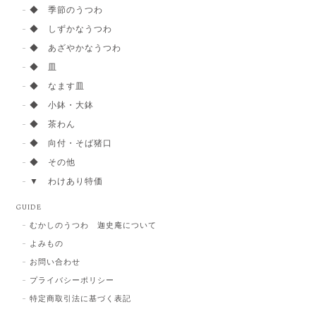
◆ 季節のうつわ
◆ しずかなうつわ
◆ あざやかなうつわ
◆ 皿
◆ なます皿
◆ 小鉢・大鉢
◆ 茶わん
◆ 向付・そば猪口
◆ その他
▼ わけあり特価
GUIDE
むかしのうつわ 迦史庵について
よみもの
お問い合わせ
プライバシーポリシー
特定商取引法に基づく表記