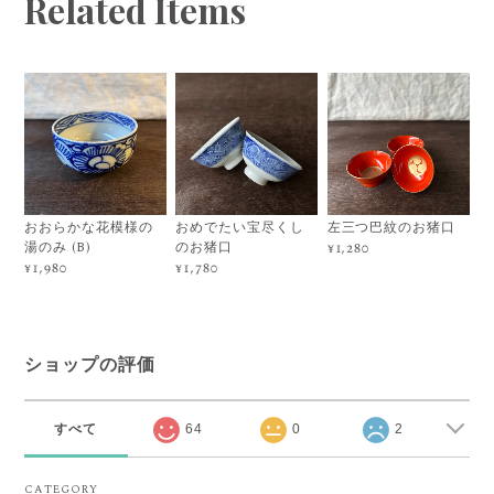
Related Items
おおらかな花模様の
おめでたい宝尽くし
左三つ巴紋のお猪口
湯のみ (B)
のお猪口
¥1,280
¥1,980
¥1,780
ショップの評価
すべて
64
0
2
CATEGORY