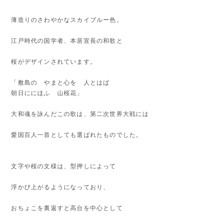
薄造りのさわやかなスカイブルー色。
江戸時代の国学者、本居宣長の和歌と
桜がデザインされています。
「敷島の やまと心を 人とはば
朝日ににほふ 山桜花」
大和魂を詠んだこの歌は、第二次世界大戦には
愛国百人一首としても選ばれたものでした。
文字や桜の文様は、型押しによって
浮かび上がるようになっており、
おちょこを裏返すと高台を中心として