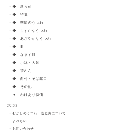
◆ 新入荷
◆ 特集
◆ 季節のうつわ
◆ しずかなうつわ
◆ あざやかなうつわ
◆ 皿
◆ なます皿
◆ 小鉢・大鉢
◆ 茶わん
◆ 向付・そば猪口
◆ その他
▼ わけあり特価
GUIDE
むかしのうつわ 迦史庵について
よみもの
お問い合わせ