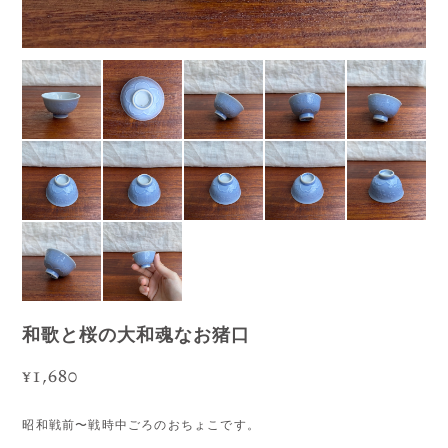
和歌と桜の大和魂なお猪口
¥1,680
昭和戦前〜戦時中ごろのおちょこです。