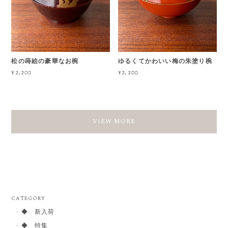
松の蒔絵の豪華なお椀
ゆるくてかわいい梅の朱塗り椀
¥2,200
¥2,200
VIEW MORE
CATEGORY
◆ 新入荷
◆ 特集