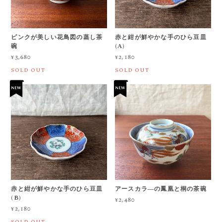
ピンクが美しい花鳥図の蒸し茶
赤と紺が鮮やかな手のひら豆皿
碗
(A)
¥3,680
¥2,180
SOLD OUT
SOLD OUT
赤と紺が鮮やかな手のひら豆皿
アースカラ―の鳳凰と桐の茶碗
(B)
¥2,480
¥2,180
SOLD OUT