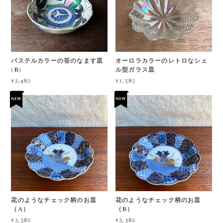
パステルカラーの笹のなます皿
オーロラカラーのレトロなシェ
(B)
ル型ガラス皿
¥2,480
¥1,580
花のようなチェック柄のお皿
花のようなチェック柄のお皿
（A）
（B）
¥2,380
¥2,380