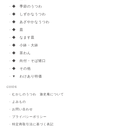
◆ 季節のうつわ
◆ しずかなうつわ
◆ あざやかなうつわ
◆ 皿
◆ なます皿
◆ 小鉢・大鉢
◆ 茶わん
◆ 向付・そば猪口
◆ その他
▼ わけあり特価
GUIDE
むかしのうつわ 迦史庵について
よみもの
お問い合わせ
プライバシーポリシー
特定商取引法に基づく表記