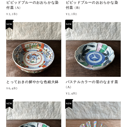
ビビッドブルーのおおらかな染
ビビッドブルーのおおらかな染
付皿 (A)
付皿 (B)
¥2,180
¥2,180
とっておきの鮮やかな色絵大鉢
パステルカラーの笹のなます皿
(A)
¥6,480
¥2,480