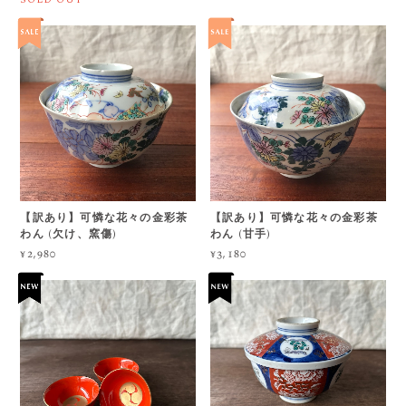
【訳あり】可憐な花々の金彩茶
【訳あり】可憐な花々の金彩茶
わん (欠け、窯傷)
わん (甘手)
¥2,980
¥3,180