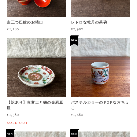
左三つ巴紋のお猪口
レトロな牡丹の茶碗
¥1,280
¥2,980
【訳あり】赤富士と鶴の金彩豆
パステルカラーのPOPなおちょ
皿
こ
¥1,580
¥1,680
SOLD OUT