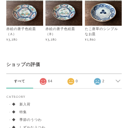
赤絵の唐子色絵皿
赤絵の唐子色絵皿
たこ唐草のシンプル
（A）
（B）
なお皿
¥3,280
¥3,280
¥1,860
ショップの評価
すべて
64
0
2
CATEGORY
◆ 新入荷
◆ 特集
◆ 季節のうつわ
◆ しずかなうつわ