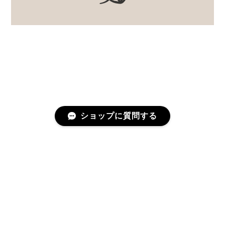
ショップに質問する
プライバシーポリシー
特定商取引法に基づく表記
©むかしのうつわ 迦史庵