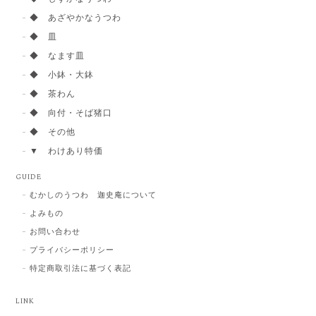
◆ あざやかなうつわ
◆ 皿
◆ なます皿
◆ 小鉢・大鉢
◆ 茶わん
◆ 向付・そば猪口
◆ その他
▼ わけあり特価
GUIDE
むかしのうつわ 迦史庵について
よみもの
お問い合わせ
プライバシーポリシー
特定商取引法に基づく表記
LINK