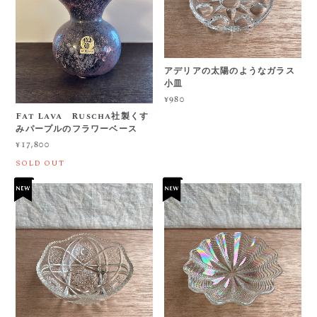
アデリアの太陽のようなガラス
小皿
¥980
Fat Lava Ruscha社製くす
みパープルのフラワーベース
¥17,800
SOLD OUT