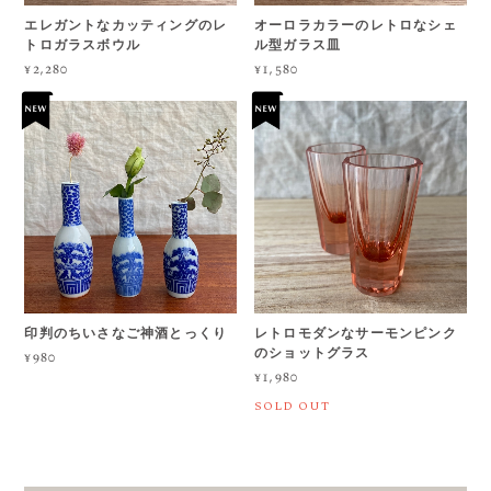
エレガントなカッティングのレ
オーロラカラーのレトロなシェ
トロガラスボウル
ル型ガラス皿
¥2,280
¥1,580
印判のちいさなご神酒とっくり
レトロモダンなサーモンピンク
のショットグラス
¥980
¥1,980
SOLD OUT