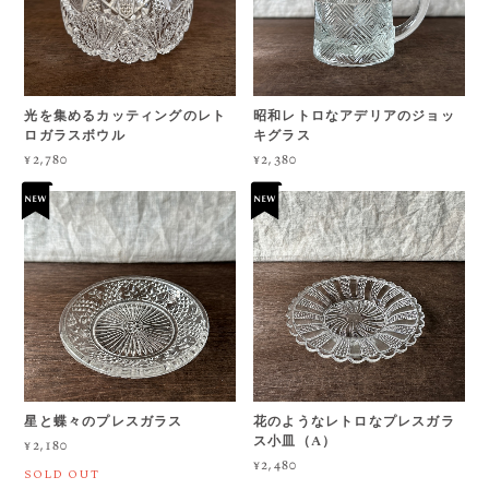
光を集めるカッティングのレト
昭和レトロなアデリアのジョッ
ロガラスボウル
キグラス
¥2,780
¥2,380
星と蝶々のプレスガラス
花のようなレトロなプレスガラ
ス小皿（A）
¥2,180
¥2,480
SOLD OUT