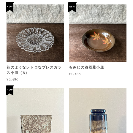
花のようなレトロなプレスガラ
もみじの漆器蓋小皿
ス小皿（B）
¥1,280
¥2,480