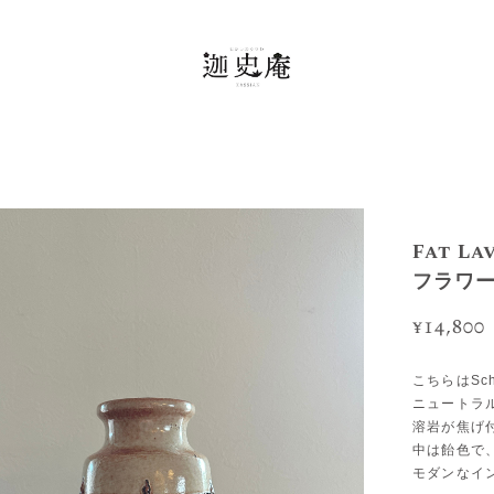
Fat L
フラワ
¥14,800
こちらはSc
ニュートラ
溶岩が焦げ
中は飴色で
モダンなイ