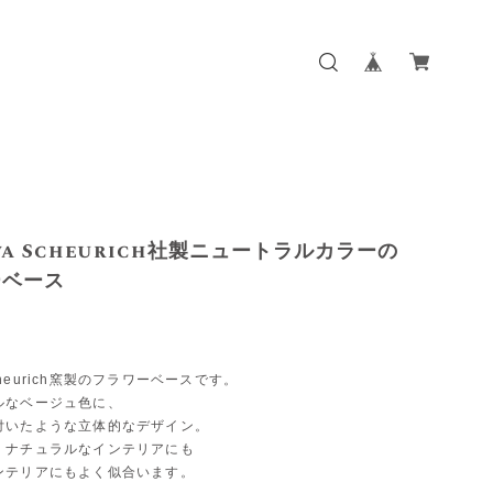
ava Scheurich社製ニュートラルカラーの
ーベース
heurich窯製のフラワーベースです。
ルなベージュ色に、
付いたような立体的なデザイン。
、ナチュラルなインテリアにも
ンテリアにもよく似合います。