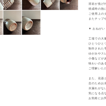
溶岩が焦げ
焼成時の熱
ご使用上の
またチップ
▼ おねがい
工場での大
ひとつひと
制作された
ゆがみやス
小傷などが
味わいのあ
ご理解いた
また、花器
念のためお
水漏れがな
気になる点
お気軽にお