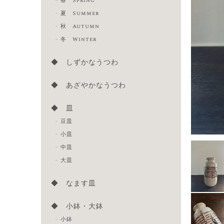
春 Spring
夏 Summer
秋 Autumn
冬 Winter
◆ しずかなうつわ
◆ あざやかなうつわ
◆ 皿
豆皿
小皿
中皿
大皿
◆ なます皿
◆ 小鉢・大鉢
小鉢