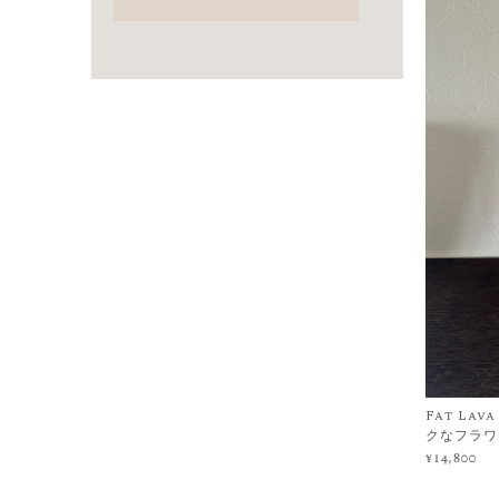
Fat La
クなフラワ
¥14,800