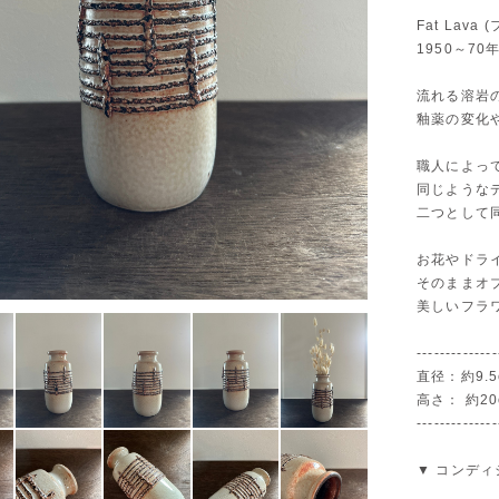
Fat Lav
1950～7
流れる溶岩
釉薬の変化
職人によっ
同じような
二つとして
お花やドラ
そのままオ
美しいフラ
--------------
直径：約9.5
高さ： 約20
--------------
▼ コンディ