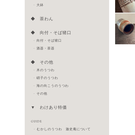
大鉢
◆ 茶わん
◆ 向付・そば猪口
向付・そば猪口
酒器・茶器
◆ その他
木のうつわ
硝子のうつわ
海の向こうのうつわ
その他
▼ わけあり特価
GUIDE
むかしのうつわ 迦史庵について