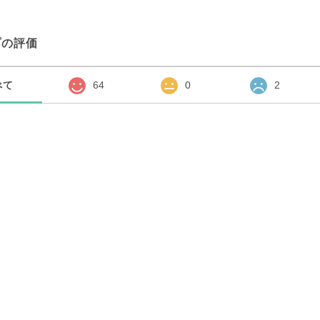
プの評価
べて
64
0
2