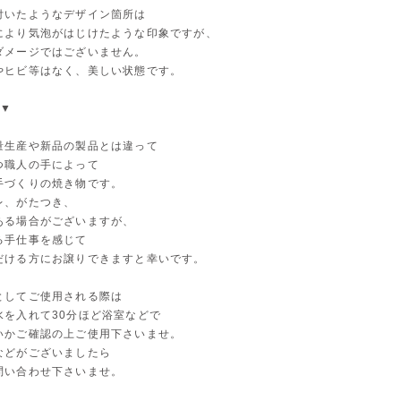
付いたようなデザイン箇所は
により気泡がはじけたような印象ですが、
ダメージではございません。
やヒビ等はなく、美しい状態です。
 ▼
量生産や新品の製品とは違って
つ職人の手によって
手づくりの焼き物です。
レ、がたつき、
ある場合がございますが、
る手仕事を感じて
だける方にお譲りできますと幸いです。
としてご使用される際は
水を入れて30分ほど浴室などで
いかご確認の上ご使用下さいませ。
などがございましたら
問い合わせ下さいませ。