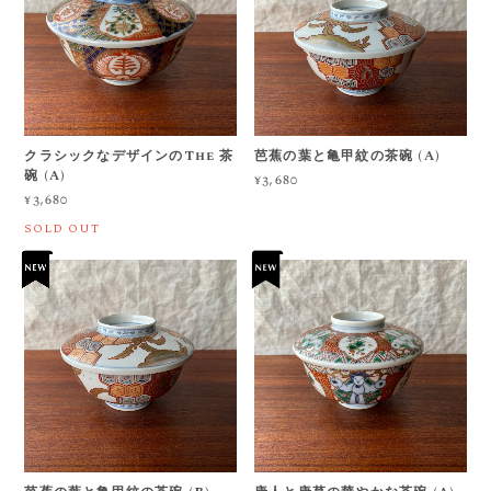
クラシックなデザインのThe 茶
芭蕉の葉と亀甲紋の茶碗 (A)
碗 (A)
¥3,680
¥3,680
SOLD OUT