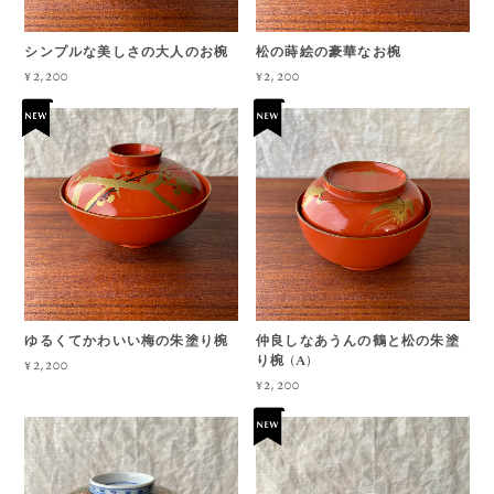
シンプルな美しさの大人のお椀
松の蒔絵の豪華なお椀
¥2,200
¥2,200
ゆるくてかわいい梅の朱塗り椀
仲良しなあうんの鶴と松の朱塗
り椀 (A)
¥2,200
¥2,200