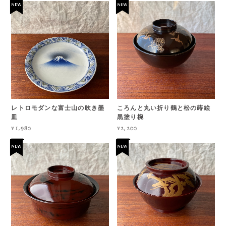
レトロモダンな富士山の吹き墨
ころんと丸い折り鶴と松の蒔絵
皿
黒塗り椀
¥1,980
¥2,200