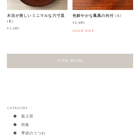
木目が美しいミニマルな六寸皿
色鮮やかな鳳凰の向付 (A)
(E)
¥2,980
¥1,580
SOLD OUT
VIEW MORE
CATEGORY
◆ 新入荷
◆ 特集
◆ 季節のうつわ