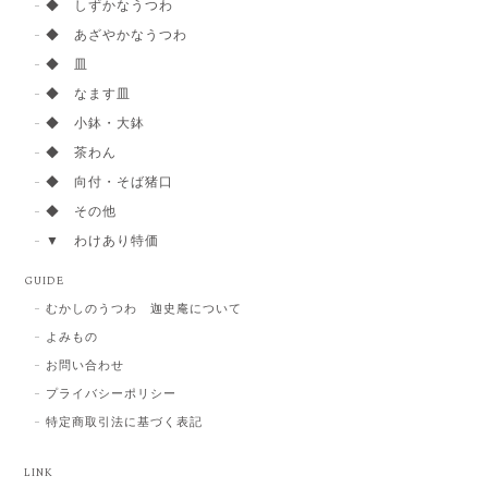
◆ しずかなうつわ
◆ あざやかなうつわ
◆ 皿
◆ なます皿
◆ 小鉢・大鉢
◆ 茶わん
◆ 向付・そば猪口
◆ その他
▼ わけあり特価
GUIDE
むかしのうつわ 迦史庵について
よみもの
お問い合わせ
プライバシーポリシー
特定商取引法に基づく表記
LINK