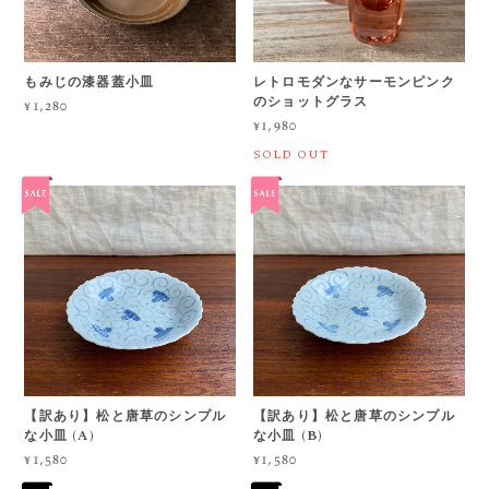
もみじの漆器蓋小皿
レトロモダンなサーモンピンク
のショットグラス
¥1,280
¥1,980
SOLD OUT
【訳あり】松と唐草のシンプル
【訳あり】松と唐草のシンプル
な小皿 (A)
な小皿 (B)
¥1,580
¥1,580