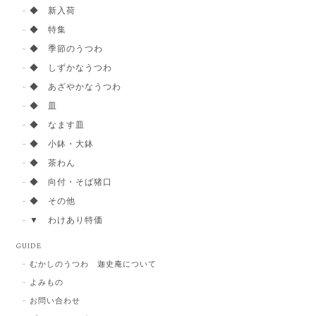
◆ 新入荷
◆ 特集
◆ 季節のうつわ
◆ しずかなうつわ
◆ あざやかなうつわ
◆ 皿
◆ なます皿
◆ 小鉢・大鉢
◆ 茶わん
◆ 向付・そば猪口
◆ その他
▼ わけあり特価
GUIDE
むかしのうつわ 迦史庵について
よみもの
お問い合わせ