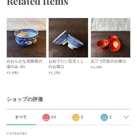
Related Items
おおらかな花模様の
おめでたい宝尽くし
左三つ巴紋のお猪口
湯のみ (B)
のお猪口
¥1,280
¥1,980
¥1,780
ショップの評価
すべて
64
0
2
CATEGORY