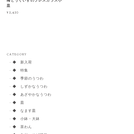
梅とうぐいすのプレスガラス小
皿
¥2,420
CATEGORY
◆ 新入荷
◆ 特集
◆ 季節のうつわ
◆ しずかなうつわ
◆ あざやかなうつわ
◆ 皿
◆ なます皿
◆ 小鉢・大鉢
◆ 茶わん