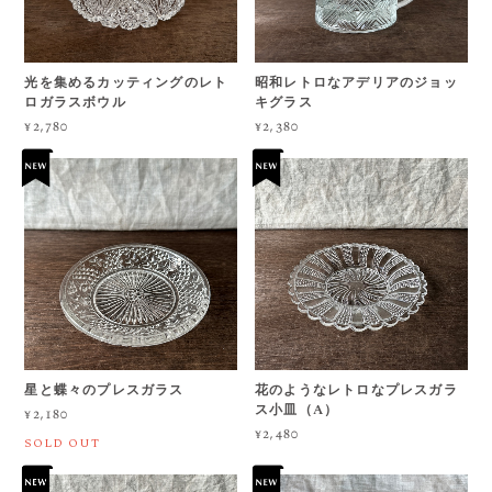
光を集めるカッティングのレト
昭和レトロなアデリアのジョッ
ロガラスボウル
キグラス
¥2,780
¥2,380
星と蝶々のプレスガラス
花のようなレトロなプレスガラ
ス小皿（A）
¥2,180
¥2,480
SOLD OUT