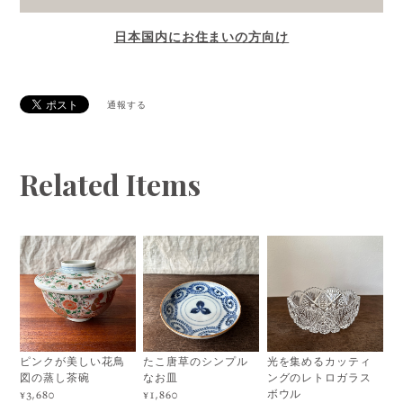
日本国内にお住まいの方向け
通報する
Related Items
ピンクが美しい花鳥
たこ唐草のシンプル
光を集めるカッティ
図の蒸し茶碗
なお皿
ングのレトロガラス
ボウル
¥3,680
¥1,860