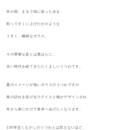
冬の朝、まるで池に張った氷を
割ってすくい上げたかのような
うすく、繊細なガラス。
その華奢な姿とは裏はらに、
永い時代を経てきたたくましいうつわです。
夏のイメージが強いガラスのうつわですが、
春の訪れを告げるウグイスと梅がデザインされ、
冬から春にかけて食卓へあげたくなります。
100年近くむかしのうつわとは思えないほど、