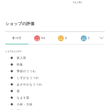
¥2,780
ショップの評価
すべて
64
0
2
CATEGORY
◆ 新入荷
◆ 特集
◆ 季節のうつわ
◆ しずかなうつわ
◆ あざやかなうつわ
◆ 皿
◆ なます皿
◆ 小鉢・大鉢