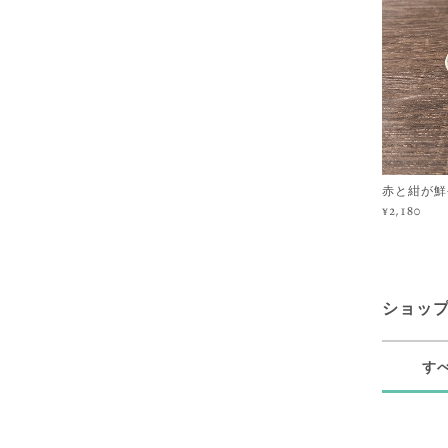
赤と紺が鮮
¥2,180
ショッ
す