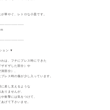
上が華やぐ、レトロな小皿です。
-------------------
cm
-------------------
ション ▼
つわは、フチにプレス時にできた
ギザギザした部分）や
空洞部分）、
にプレス時の傷が少し入っています。
用に差し支えるような
はありませんが、
化や衝撃には気をつけて、
てあげて下さいませ。