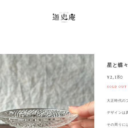
星と蝶
¥2,180
SOLD OUT
大正時代の
デザインは
その周りに