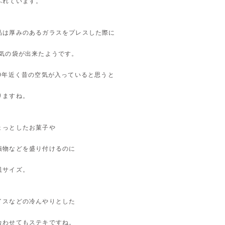
ふれています。
品は厚みのあるガラスをプレスした際に
空気の袋が出来たようです。
00年近く昔の空気が入っていると思うと
りますね。
ょっとしたお菓子や
漬物などを盛り付けるのに
皿サイズ。
イスなどの冷んやりとした
合わせてもステキですね。