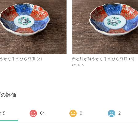
やかな手のひら豆皿 (A)
赤と紺が鮮やかな手のひら豆皿 (B)
¥2,180
プの評価
べて
64
0
2