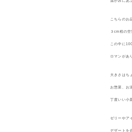
温かみにあ
こちらのお
３cm程の
この中に1
ロマンがあ
大きさはち
お惣菜、お
丁度いい小
ゼリーやア
デザートを