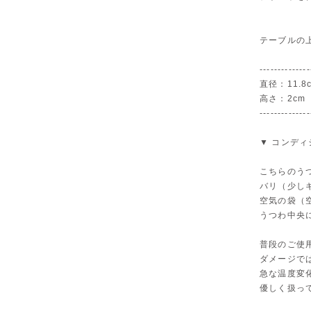
テーブルの
--------------
直径：11.8
高さ：2cm
--------------
▼ コンディ
こちらのう
バリ（少し
空気の袋（
うつわ中央
普段のご使
ダメージで
急な温度変
優しく扱っ