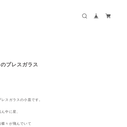
々のプレスガラス
プレスガラスの小皿です。
真ん中に星、
は蝶々が飛んでいて