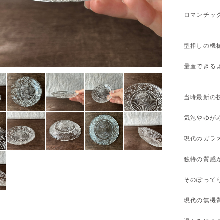
ロマンチッ
型押しの機
量産できる
当時最新の
気泡やゆが
現代のガラ
独特の質感
そのぽって
現代の無機