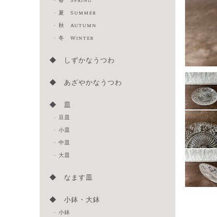
春 Spring
夏 Summer
秋 Autumn
冬 Winter
◆ しずかなうつわ
◆ あざやかなうつわ
◆ 皿
豆皿
小皿
中皿
大皿
◆ なます皿
◆ 小鉢・大鉢
小鉢