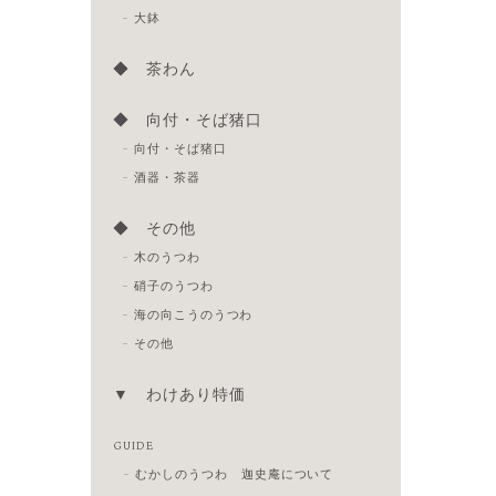
大鉢
◆ 茶わん
◆ 向付・そば猪口
向付・そば猪口
酒器・茶器
◆ その他
木のうつわ
硝子のうつわ
海の向こうのうつわ
その他
▼ わけあり特価
GUIDE
むかしのうつわ 迦史庵について