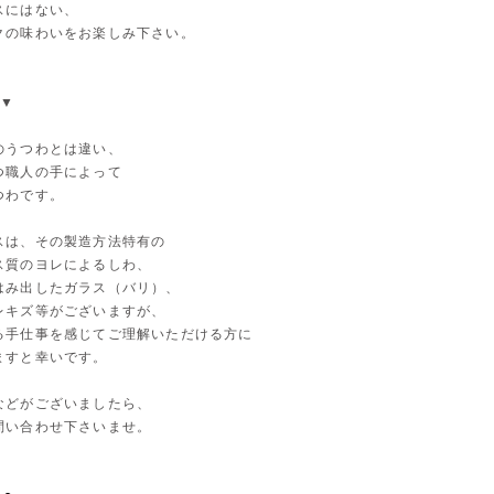
スにはない、
クの味わいをお楽しみ下さい。
 ▼
のうつわとは違い、
つ職人の手によって
つわです。
スは、その製造方法特有の
ス質のヨレによるしわ、
はみ出したガラス（バリ）、
レキズ等がございますが、
る手仕事を感じてご理解いただける方に
ますと幸いです。
などがございましたら、
問い合わせ下さいませ。