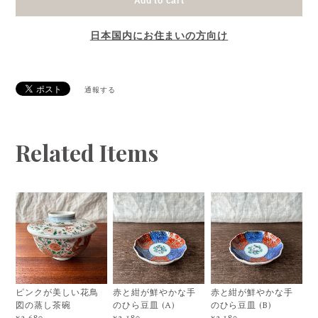
Add to cart
日本国内にお住まいの方向け
通報する
Related Items
ピンクが美しい花鳥
赤と紺が鮮やかな手
赤と紺が鮮やかな手
図の蒸し茶碗
のひら豆皿 (A)
のひら豆皿 (B)