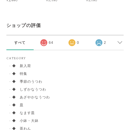
¥3,680
¥2,180
¥2,180
ショップの評価
すべて
64
0
2
CATEGORY
◆ 新入荷
◆ 特集
◆ 季節のうつわ
◆ しずかなうつわ
◆ あざやかなうつわ
◆ 皿
◆ なます皿
◆ 小鉢・大鉢
◆ 茶わん