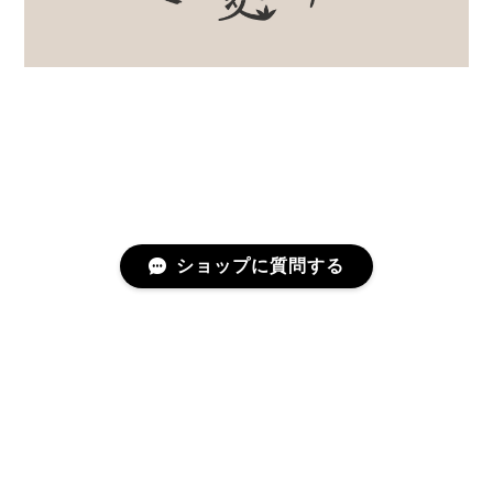
ショップに質問する
プライバシーポリシー
特定商取引法に基づく表記
©むかしのうつわ 迦史庵