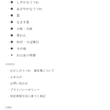
◆ しずかなうつわ
◆ あざやかなうつわ
◆ 皿
◆ なます皿
◆ 小鉢・大鉢
◆ 茶わん
◆ 向付・そば猪口
◆ その他
▼ わけあり特価
GUIDE
むかしのうつわ 迦史庵について
よみもの
お問い合わせ
プライバシーポリシー
特定商取引法に基づく表記
LINK