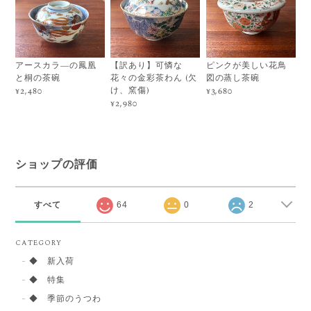
アースカラ―の鳳凰
【訳あり】可憐な
ピンクが美しい花鳥
と桐の茶碗
花々の金彩茶わん (欠
図の蒸し茶碗
け、窯傷)
¥2,480
¥3,680
¥2,980
ショップの評価
すべて
64
0
2
CATEGORY
◆ 新入荷
◆ 特集
◆ 季節のうつわ