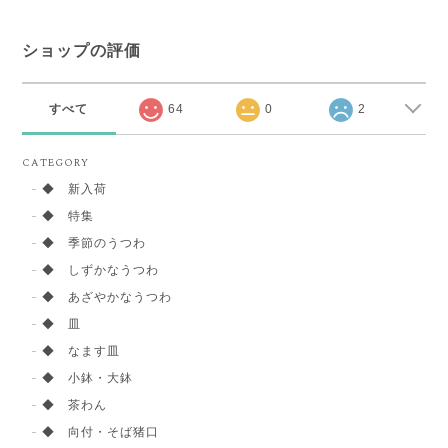
ショップの評価
すべて
64
0
2
CATEGORY
◆ 新入荷
◆ 特集
◆ 季節のうつわ
◆ しずかなうつわ
◆ あざやかなうつわ
◆ 皿
◆ なます皿
◆ 小鉢・大鉢
◆ 茶わん
◆ 向付・そば猪口