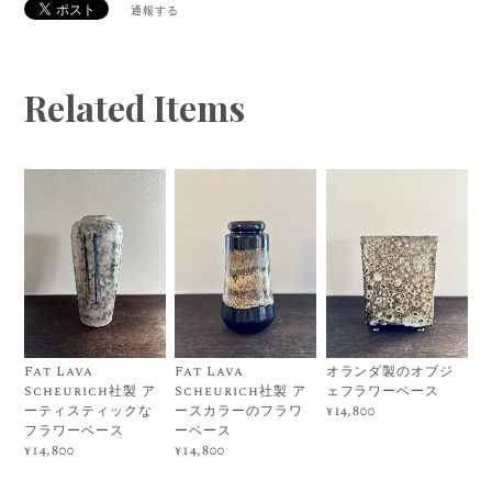
通報する
Related Items
Fat Lava
Fat Lava
オランダ製のオブジ
Scheurich社製 ア
Scheurich社製 ア
ェフラワーベース
ーティスティックな
ースカラーのフラワ
¥14,800
フラワーベース
ーベース
¥14,800
¥14,800