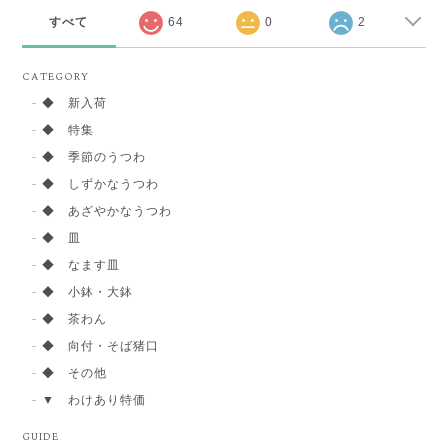
すべて
64
0
2
CATEGORY
◆ 新入荷
◆ 特集
◆ 季節のうつわ
◆ しずかなうつわ
◆ あざやかなうつわ
◆ 皿
◆ なます皿
◆ 小鉢・大鉢
◆ 茶わん
◆ 向付・そば猪口
◆ その他
▼ わけあり特価
GUIDE