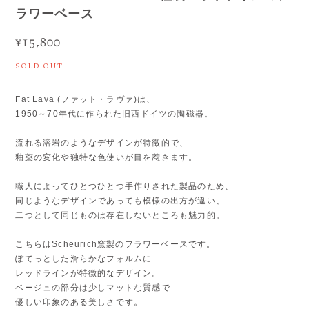
ラワーベース
¥15,800
SOLD OUT
Fat Lava (ファット・ラヴァ)は、
1950～70年代に作られた旧西ドイツの陶磁器。
流れる溶岩のようなデザインが特徴的で、
釉薬の変化や独特な色使いが目を惹きます。
職人によってひとつひとつ手作りされた製品のため、
同じようなデザインであっても模様の出方が違い、
二つとして同じものは存在しないところも魅力的。
こちらはScheurich窯製のフラワーベースです。
ぽてっとした滑らかなフォルムに
レッドラインが特徴的なデザイン。
ベージュの部分は少しマットな質感で
優しい印象のある美しさです。