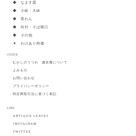
◆ なます皿
◆ 小鉢・大鉢
◆ 茶わん
◆ 向付・そば猪口
◆ その他
▼ わけあり特価
GUIDE
むかしのうつわ 迦史庵について
よみもの
お問い合わせ
プライバシーポリシー
特定商取引法に基づく表記
LINK
ANTIQUE LEAVES
INSTAGRAM
TWITTER