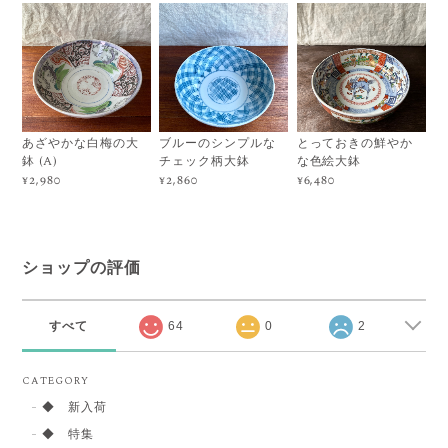
あざやかな白梅の大
ブルーのシンプルな
とっておきの鮮やか
鉢 (A)
チェック柄大鉢
な色絵大鉢
¥2,980
¥2,860
¥6,480
ショップの評価
すべて
64
0
2
CATEGORY
◆ 新入荷
◆ 特集