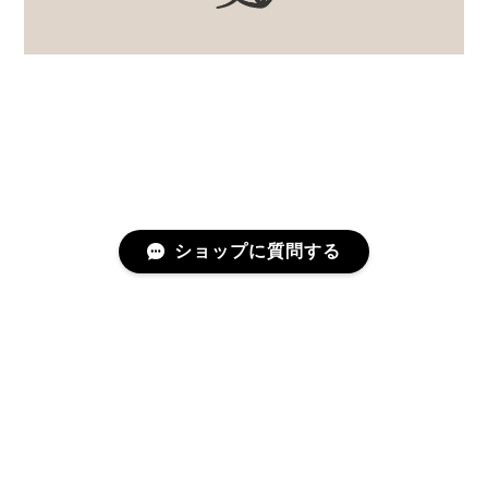
ショップに質問する
プライバシーポリシー
特定商取引法に基づく表記
©むかしのうつわ 迦史庵