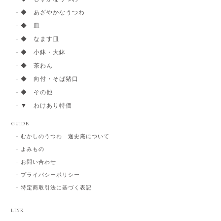
◆ あざやかなうつわ
◆ 皿
◆ なます皿
◆ 小鉢・大鉢
◆ 茶わん
◆ 向付・そば猪口
◆ その他
▼ わけあり特価
GUIDE
むかしのうつわ 迦史庵について
よみもの
お問い合わせ
プライバシーポリシー
特定商取引法に基づく表記
LINK