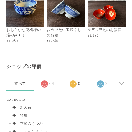
おおらかな花模様の
おめでたい宝尽くし
左三つ巴紋のお猪口
湯のみ (B)
のお猪口
¥1,280
¥1,980
¥1,780
ショップの評価
すべて
64
0
2
CATEGORY
◆ 新入荷
◆ 特集
◆ 季節のうつわ
◆ しずかなうつわ