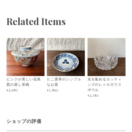
Related Items
ピンクが美しい花鳥
たこ唐草のシンプル
光を集めるカッティ
図の蒸し茶碗
なお皿
ングのレトロガラス
ボウル
¥3,680
¥1,860
¥2,780
ショップの評価