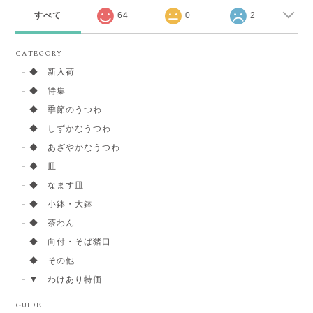
すべて
64
0
2
CATEGORY
◆ 新入荷
◆ 特集
◆ 季節のうつわ
◆ しずかなうつわ
◆ あざやかなうつわ
◆ 皿
◆ なます皿
◆ 小鉢・大鉢
◆ 茶わん
◆ 向付・そば猪口
◆ その他
▼ わけあり特価
GUIDE