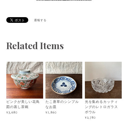
通報する
Related Items
ピンクが美しい花鳥
たこ唐草のシンプル
光を集めるカッティ
図の蒸し茶碗
なお皿
ングのレトロガラス
ボウル
¥3,680
¥1,860
¥2,780