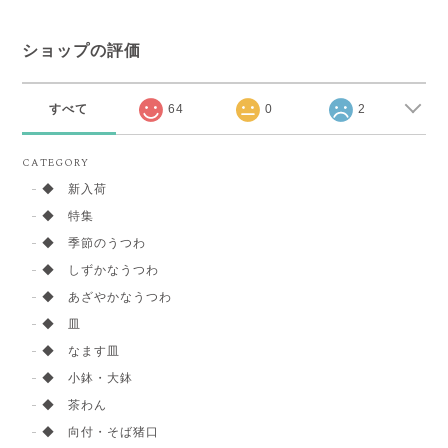
ショップの評価
すべて
64
0
2
CATEGORY
◆ 新入荷
◆ 特集
◆ 季節のうつわ
◆ しずかなうつわ
◆ あざやかなうつわ
◆ 皿
◆ なます皿
◆ 小鉢・大鉢
◆ 茶わん
◆ 向付・そば猪口