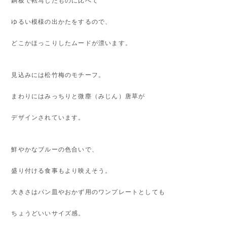
銅板で転写したものに比べて
ゆるい模様の出かたをするので、
どこかほっこりしたムードが漂います。
見込みには松竹梅のモチーフ。
まわりにはみっちりと微塵（みじん）唐草が
デザインされています。
鮮やかなブルーの色合いで、
盛り付ける食事もより映えそう。
大きさはパン皿やおかず用のワンプレートとしても
ちょうどいいサイズ感。