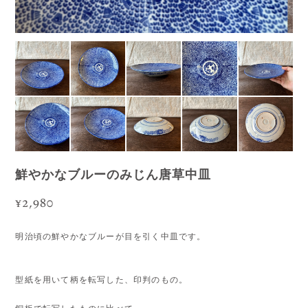
鮮やかなブルーのみじん唐草中皿
¥2,980
明治頃の鮮やかなブルーが目を引く中皿です。
型紙を用いて柄を転写した、印判のもの。