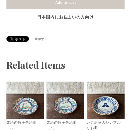
Add to cart
日本国内にお住まいの方向け
通報する
Related Items
赤絵の唐子色絵皿
赤絵の唐子色絵皿
たこ唐草のシンプル
（A）
（B）
なお皿