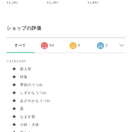
¥3,280
¥3,280
¥1,860
ショップの評価
すべて
64
0
2
CATEGORY
◆ 新入荷
◆ 特集
◆ 季節のうつわ
◆ しずかなうつわ
◆ あざやかなうつわ
◆ 皿
◆ なます皿
◆ 小鉢・大鉢