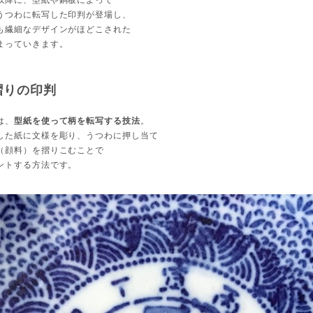
うつわに転写した印判が登場し、
も繊細なデザインがほどこされた
まっていきます。
摺りの印判
は、
型紙を使って柄を転写する技法
。
した紙に文様を彫り、うつわに押し当て
（顔料）を摺りこむことで
ントする方法です。