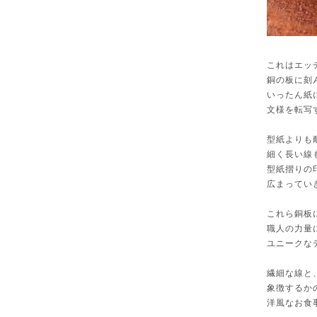
これはエッ
銅の板に刻
いったん紙
文様を転写
型紙よりも
細く長い線
型紙摺りの
広まってい
これら銅板
職人の力量
ユニークな
繊細な線と
象徴するか
洋風なお食