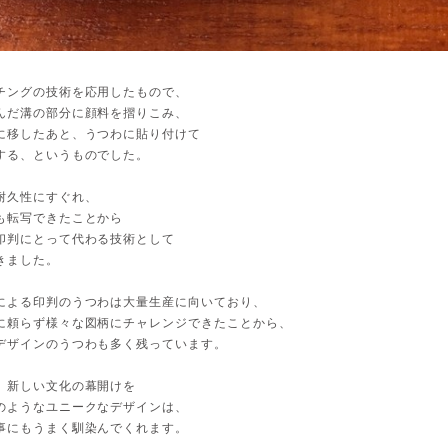
チングの技術を応用したもので、
んだ溝の部分に顔料を摺りこみ、
に移したあと、うつわに貼り付けて
する、というものでした。
耐久性にすぐれ、
も転写できたことから
印判にとって代わる技術として
きました。
による印判のうつわは大量生産に向いており、
に頼らず様々な図柄にチャレンジできたことから、
デザインのうつわも多く残っています。
、新しい文化の幕開けを
のようなユニークなデザインは、
事にもうまく馴染んでくれます。