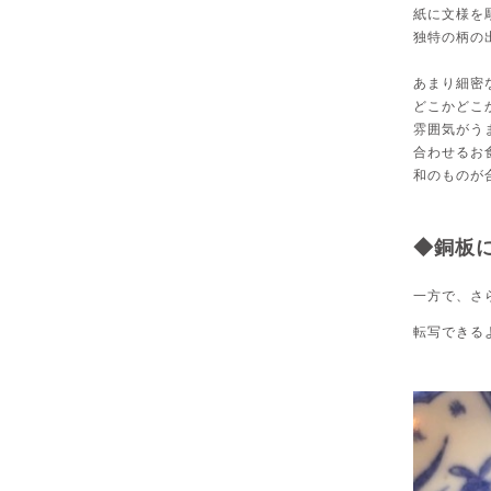
紙に文様を
独特の柄の
あまり細密
どこかどこ
雰囲気がう
合わせるお
和のものが
◆銅板
一方で、さ
転写できる