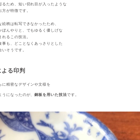
彫るため、短い切れ目が入ったような
出方が特徴です。
な絵柄は転写できなかったため、
かぼんやりと、でもゆるく優しげな
まれるこの技法。
食事も、どことなくあっさりとした
合いそうです。
による印判
らに精密なデザインや文様を
ようになったのが、
銅板を用いた技法
です。