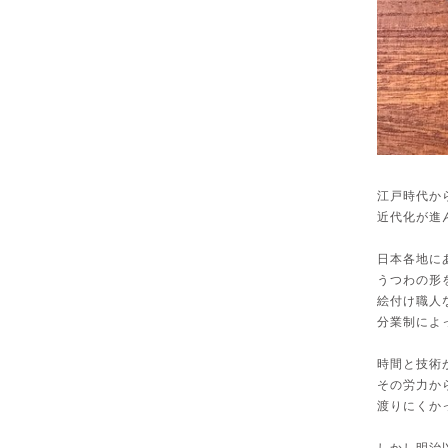
江戸時代か
近代化が進
日本各地に
うつわの形
絵付け職人
分業制によ
時間と技術
その労力か
渡りにくか
しかし明治