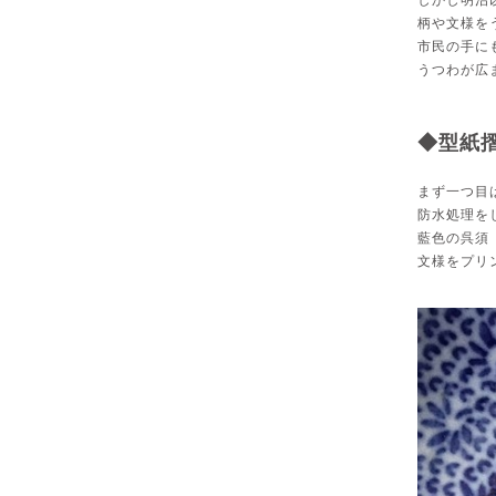
柄や文様を
市民の手に
うつわが広
◆型紙
まず一つ目
防水処理を
藍色の呉須
文様をプリ