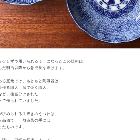
ら少しずつ用いられるようになったこの技術は、
んだ明治以降から急成長を遂げます。
ある窯元では、もともと陶磁器は
を作る職人、窯で焼く職人、
など、担当分けされた
って作られていました。
が求められる手描きのうつわは、
ら高価で、一般市民の手には
ったものです。
以降に、型紙や銅板によって