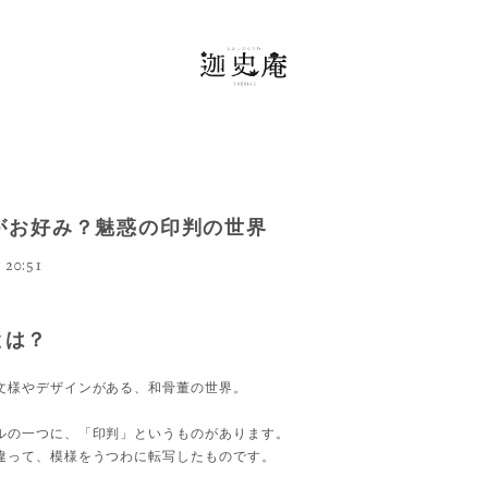
がお好み？魅惑の印判の世界
 20:51
とは？
文様やデザインがある、和骨董の世界。
ルの一つに、「印判」というものがあります。
違って、模様をうつわに転写したものです。