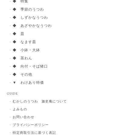
◆ 特集
◆ 季節のうつわ
◆ しずかなうつわ
◆ あざやかなうつわ
◆ 皿
◆ なます皿
◆ 小鉢・大鉢
◆ 茶わん
◆ 向付・そば猪口
◆ その他
▼ わけあり特価
GUIDE
むかしのうつわ 迦史庵について
よみもの
お問い合わせ
プライバシーポリシー
特定商取引法に基づく表記