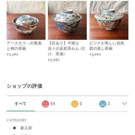
アースカラ―の鳳凰
【訳あり】可憐な
ピンクが美しい花鳥
と桐の茶碗
花々の金彩茶わん (欠
図の蒸し茶碗
け、窯傷)
¥2,480
¥3,680
¥2,980
ショップの評価
すべて
64
0
2
CATEGORY
◆ 新入荷