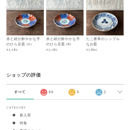
赤と紺が鮮やかな手
赤と紺が鮮やかな手
たこ唐草のシンプル
のひら豆皿 (A)
のひら豆皿 (B)
なお皿
¥2,180
¥2,180
¥1,860
ショップの評価
すべて
64
0
2
CATEGORY
◆ 新入荷
◆ 特集