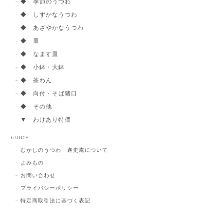
◆ 季節のうつわ
◆ しずかなうつわ
◆ あざやかなうつわ
◆ 皿
◆ なます皿
◆ 小鉢・大鉢
◆ 茶わん
◆ 向付・そば猪口
◆ その他
▼ わけあり特価
GUIDE
むかしのうつわ 迦史庵について
よみもの
お問い合わせ
プライバシーポリシー
特定商取引法に基づく表記