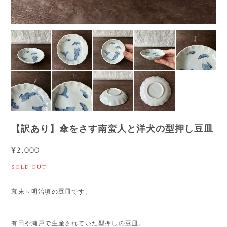
【訳あり】傘をさす南蛮人と洋犬の型押し豆皿
¥2,000
SOLD OUT
幕末～明治頃の豆皿です。
有田や瀬戸で生産されていた型押しの豆皿。