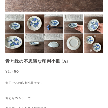
青と緑の不思議な印判小皿 (A)
¥1,480
大正ごろの印判小皿です。
青と緑のカラーで