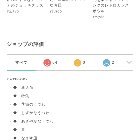
アのジョッキグラス
なお皿
ングのレトロガラス
ボウル
¥2,380
¥1,860
¥2,780
ショップの評価
すべて
64
0
2
CATEGORY
◆ 新入荷
◆ 特集
◆ 季節のうつわ
◆ しずかなうつわ
◆ あざやかなうつわ
◆ 皿
◆ なます皿