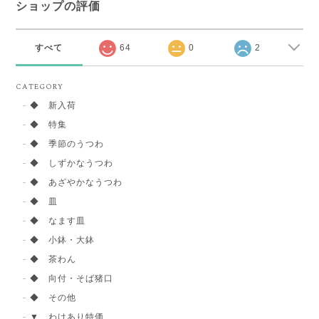
ショップの評価
すべて
64
0
2
CATEGORY
◆ 新入荷
◆ 特集
◆ 季節のうつわ
◆ しずかなうつわ
◆ あざやかなうつわ
◆ 皿
◆ なます皿
◆ 小鉢・大鉢
◆ 茶わん
◆ 向付・そば猪口
◆ その他
▼ わけあり特価