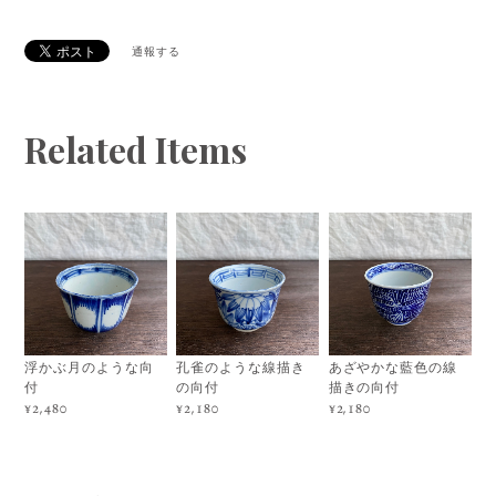
通報する
Related Items
浮かぶ月のような向
孔雀のような線描き
あざやかな藍色の線
付
の向付
描きの向付
¥2,480
¥2,180
¥2,180