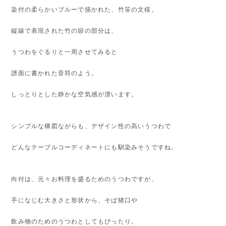
染付の柔らかいブルーで描かれた、竹笹の文様。
縦線で表現された竹の節の部分は、
うつわをぐるりと一周させてみると
譜面に書かれた音符のよう。
しっとりとした静かな空気感が漂います。
シンプルな構図ながらも、デザイン性の高いうつわで
どんなテーブルコーディネートにも馴染みそうですね。
向付は、元々お料理を盛るためのうつわですが、
手になじむ大きさと形状から、そば猪口や
飲み物のためのうつわとしてもぴったり。