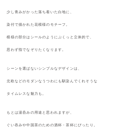
少し青みがかった落ち着いた白地に、
染付で描かれた花模様のモチーフ。
模様の部分はシールのようにぷくっと立体的で、
思わず指でなぞりたくなります。
シーンを選ばないシンプルなデザインは、
北欧などのモダンなうつわにも馴染んでくれそうな
タイムレスな魅力も。
もとは湯呑みの用途と思われますが、
ぐい吞みや中国茶のための酒杯・茶杯にぴったり。