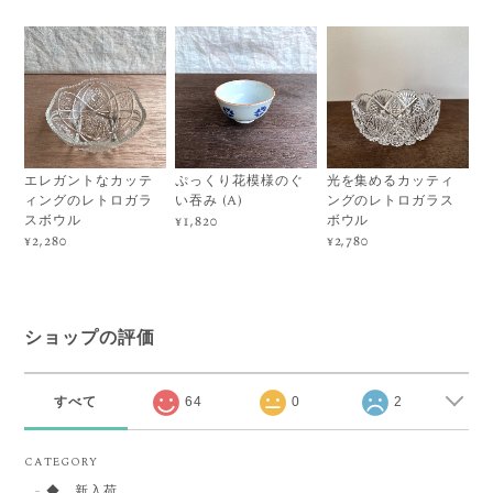
エレガントなカッテ
ぷっくり花模様のぐ
光を集めるカッティ
ィングのレトロガラ
い吞み (A)
ングのレトロガラス
スボウル
ボウル
¥1,820
¥2,280
¥2,780
ショップの評価
すべて
64
0
2
CATEGORY
◆ 新入荷