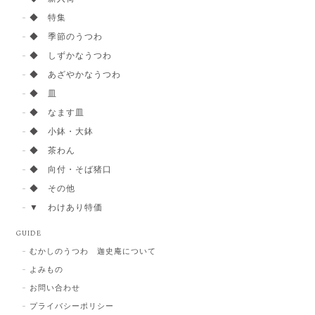
◆ 特集
◆ 季節のうつわ
◆ しずかなうつわ
◆ あざやかなうつわ
◆ 皿
◆ なます皿
◆ 小鉢・大鉢
◆ 茶わん
◆ 向付・そば猪口
◆ その他
▼ わけあり特価
GUIDE
むかしのうつわ 迦史庵について
よみもの
お問い合わせ
プライバシーポリシー