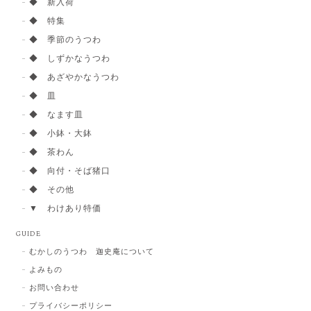
◆ 新入荷
◆ 特集
◆ 季節のうつわ
◆ しずかなうつわ
◆ あざやかなうつわ
◆ 皿
◆ なます皿
◆ 小鉢・大鉢
◆ 茶わん
◆ 向付・そば猪口
◆ その他
▼ わけあり特価
GUIDE
むかしのうつわ 迦史庵について
よみもの
お問い合わせ
プライバシーポリシー