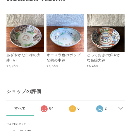
あざやかな白梅の大
オーロラ色のポップ
とっておきの鮮やか
鉢 (A)
な鶴の中鉢
な色絵大鉢
¥2,980
¥2,680
¥6,480
ショップの評価
すべて
64
0
2
CATEGORY