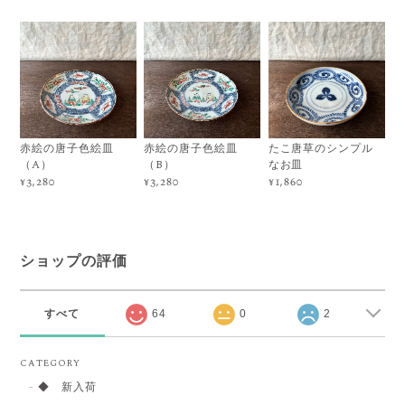
赤絵の唐子色絵皿
赤絵の唐子色絵皿
たこ唐草のシンプル
（A）
（B）
なお皿
¥3,280
¥3,280
¥1,860
ショップの評価
すべて
64
0
2
CATEGORY
◆ 新入荷