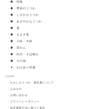
◆ 特集
◆ 季節のうつわ
◆ しずかなうつわ
◆ あざやかなうつわ
◆ 皿
◆ なます皿
◆ 小鉢・大鉢
◆ 茶わん
◆ 向付・そば猪口
◆ その他
▼ わけあり特価
GUIDE
むかしのうつわ 迦史庵について
よみもの
お問い合わせ
プライバシーポリシー
特定商取引法に基づく表記