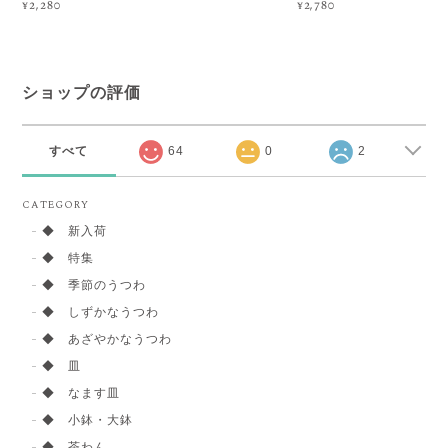
¥2,280
¥2,780
ショップの評価
すべて
64
0
2
CATEGORY
◆ 新入荷
◆ 特集
◆ 季節のうつわ
◆ しずかなうつわ
◆ あざやかなうつわ
◆ 皿
◆ なます皿
◆ 小鉢・大鉢
◆ 茶わん