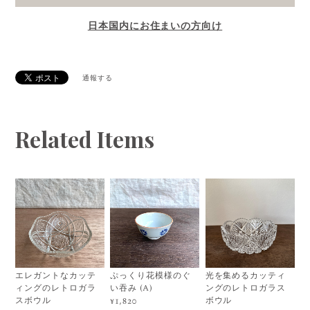
日本国内にお住まいの方向け
通報する
Related Items
エレガントなカッテ
ぷっくり花模様のぐ
光を集めるカッティ
ィングのレトロガラ
い吞み (A)
ングのレトロガラス
スボウル
ボウル
¥1,820