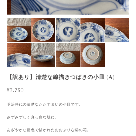
【訳あり】清楚な線描きつばきの小皿 (A)
¥1,750
明治時代の清楚なたたずまいの小皿です。
みずみずしく真っ白な肌に、
あざやかな藍色で描かれたおおぶりな椿の花。