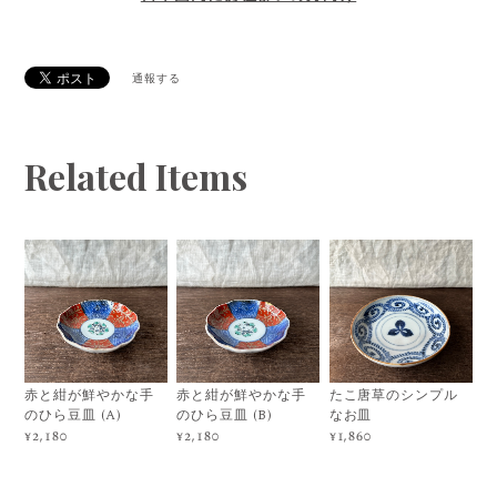
通報する
Related Items
赤と紺が鮮やかな手
赤と紺が鮮やかな手
たこ唐草のシンプル
のひら豆皿 (A)
のひら豆皿 (B)
なお皿
¥2,180
¥2,180
¥1,860