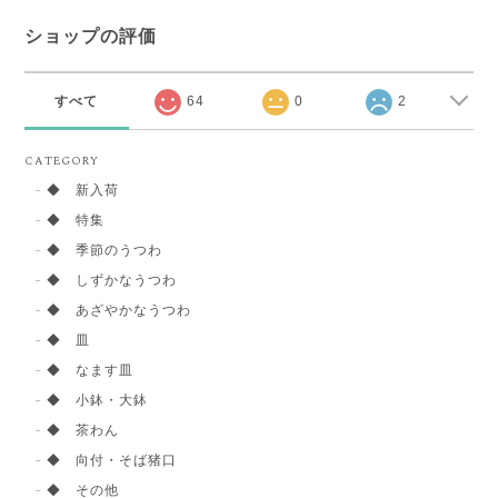
ショップの評価
すべて
64
0
2
CATEGORY
◆ 新入荷
◆ 特集
◆ 季節のうつわ
◆ しずかなうつわ
◆ あざやかなうつわ
◆ 皿
◆ なます皿
◆ 小鉢・大鉢
◆ 茶わん
◆ 向付・そば猪口
◆ その他