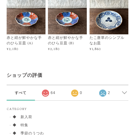
赤と紺が鮮やかな手
赤と紺が鮮やかな手
たこ唐草のシンプル
のひら豆皿 (A)
のひら豆皿 (B)
なお皿
¥2,180
¥2,180
¥1,860
ショップの評価
すべて
64
0
2
CATEGORY
◆ 新入荷
◆ 特集
◆ 季節のうつわ