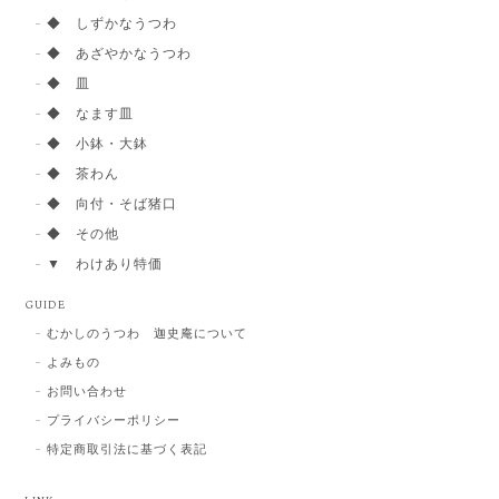
◆ しずかなうつわ
◆ あざやかなうつわ
◆ 皿
◆ なます皿
◆ 小鉢・大鉢
◆ 茶わん
◆ 向付・そば猪口
◆ その他
▼ わけあり特価
GUIDE
むかしのうつわ 迦史庵について
よみもの
お問い合わせ
プライバシーポリシー
特定商取引法に基づく表記