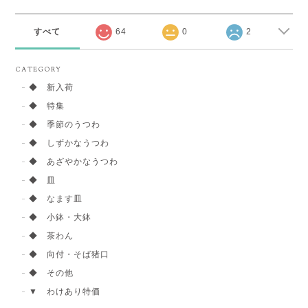
すべて
64
0
2
CATEGORY
◆ 新入荷
◆ 特集
◆ 季節のうつわ
◆ しずかなうつわ
◆ あざやかなうつわ
◆ 皿
◆ なます皿
◆ 小鉢・大鉢
◆ 茶わん
◆ 向付・そば猪口
◆ その他
▼ わけあり特価