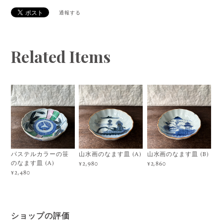
通報する
Related Items
パステルカラーの笹
山水画のなます皿 (A)
山水画のなます皿 (B)
のなます皿 (A)
¥2,980
¥2,860
¥2,480
ショップの評価