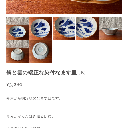
鶴と雲の端正な染付なます皿 (B)
¥3,280
幕末から明治頃のなます皿です。
青みがかった透き通る肌に、