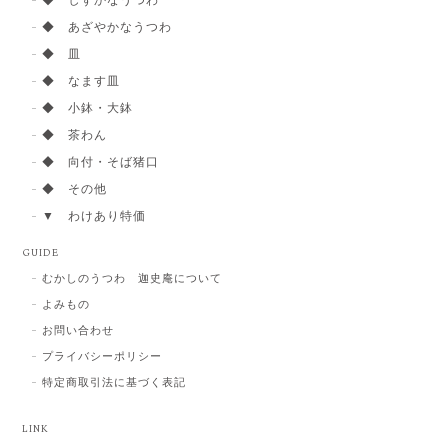
◆ しずかなうつわ
◆ あざやかなうつわ
◆ 皿
◆ なます皿
◆ 小鉢・大鉢
◆ 茶わん
◆ 向付・そば猪口
◆ その他
▼ わけあり特価
GUIDE
むかしのうつわ 迦史庵について
よみもの
お問い合わせ
プライバシーポリシー
特定商取引法に基づく表記
LINK