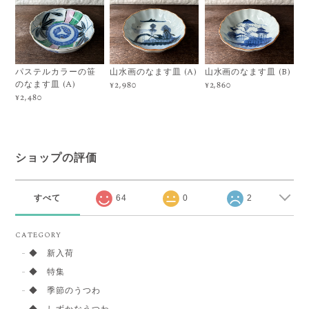
パステルカラーの笹
山水画のなます皿 (A)
山水画のなます皿 (B)
のなます皿 (A)
¥2,980
¥2,860
¥2,480
ショップの評価
すべて
64
0
2
CATEGORY
◆ 新入荷
◆ 特集
◆ 季節のうつわ