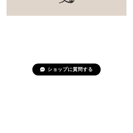
ショップに質問する
プライバシーポリシー
特定商取引法に基づく表記
©むかしのうつわ 迦史庵