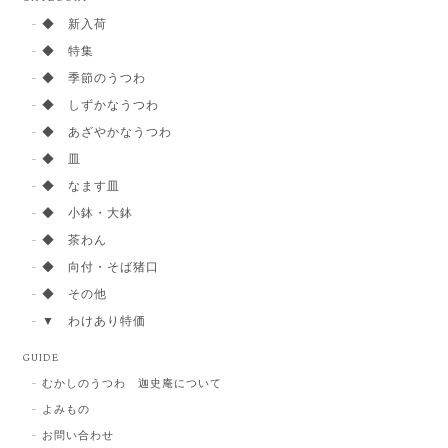
◆ 新入荷
◆ 特集
◆ 季節のうつわ
◆ しずかなうつわ
◆ あざやかなうつわ
◆ 皿
◆ なます皿
◆ 小鉢・大鉢
◆ 茶わん
◆ 向付・そば猪口
◆ その他
▼ わけあり特価
GUIDE
むかしのうつわ 迦史庵について
よみもの
お問い合わせ