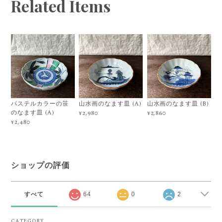
Related Items
パステルカラーの笹
山水画のなます皿 (A)
山水画のなます皿 (B)
のなます皿 (A)
¥2,980
¥2,860
¥2,480
ショップの評価
すべて
64
0
2
CATEGORY