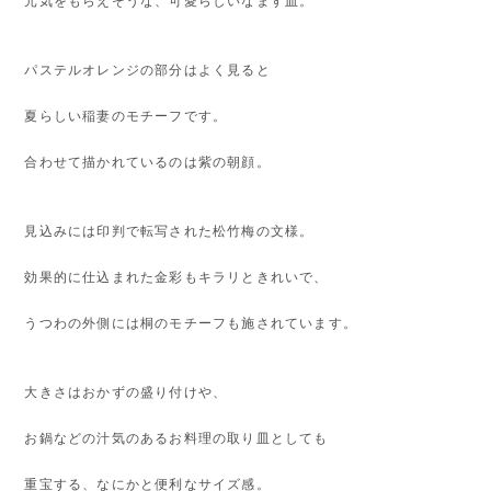
元気をもらえそうな、可愛らしいなます皿。
パステルオレンジの部分はよく見ると
夏らしい稲妻のモチーフです。
合わせて描かれているのは紫の朝顔。
見込みには印判で転写された松竹梅の文様。
効果的に仕込まれた金彩もキラリときれいで、
うつわの外側には桐のモチーフも施されています。
大きさはおかずの盛り付けや、
お鍋などの汁気のあるお料理の取り皿としても
重宝する、なにかと便利なサイズ感。