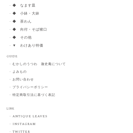
◆ なます皿
◆ 小鉢・大鉢
◆ 茶わん
◆ 向付・そば猪口
◆ その他
▼ わけあり特価
GUIDE
むかしのうつわ 迦史庵について
よみもの
お問い合わせ
プライバシーポリシー
特定商取引法に基づく表記
LINK
ANTIQUE LEAVES
INSTAGRAM
TWITTER