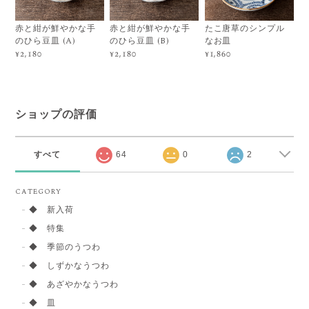
赤と紺が鮮やかな手
赤と紺が鮮やかな手
たこ唐草のシンプル
のひら豆皿 (A)
のひら豆皿 (B)
なお皿
¥2,180
¥2,180
¥1,860
ショップの評価
すべて
64
0
2
CATEGORY
◆ 新入荷
◆ 特集
◆ 季節のうつわ
◆ しずかなうつわ
◆ あざやかなうつわ
◆ 皿