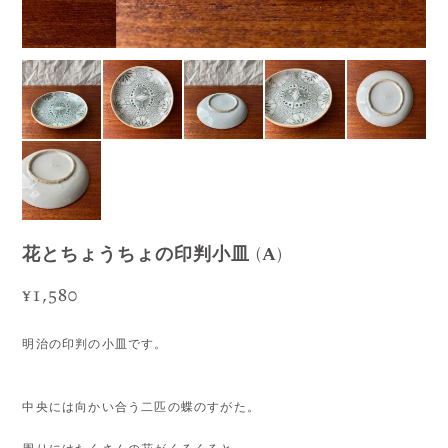
花とちょうちょの印判小皿 (A)
¥1,580
明治の印判の小皿です。
中央には向かい合う二匹の蝶のすがた。