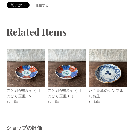
通報する
Related Items
赤と紺が鮮やかな手
赤と紺が鮮やかな手
たこ唐草のシンプル
のひら豆皿 (A)
のひら豆皿 (B)
なお皿
¥2,180
¥2,180
¥1,860
ショップの評価