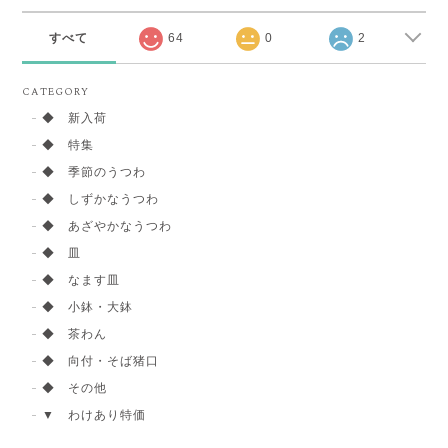
すべて
64
0
2
CATEGORY
◆ 新入荷
◆ 特集
◆ 季節のうつわ
◆ しずかなうつわ
◆ あざやかなうつわ
◆ 皿
◆ なます皿
◆ 小鉢・大鉢
◆ 茶わん
◆ 向付・そば猪口
◆ その他
▼ わけあり特価