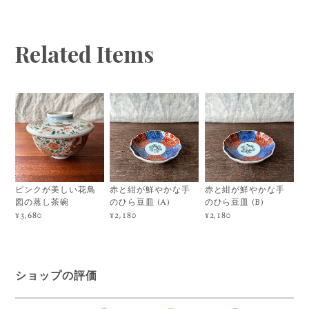
Related Items
ピンクが美しい花鳥
赤と紺が鮮やかな手
赤と紺が鮮やかな手
図の蒸し茶碗
のひら豆皿 (A)
のひら豆皿 (B)
¥3,680
¥2,180
¥2,180
ショップの評価