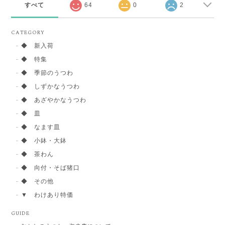
すべて
64
0
2
CATEGORY
◆ 新入荷
◆ 特集
◆ 季節のうつわ
◆ しずかなうつわ
◆ あざやかなうつわ
◆ 皿
◆ なます皿
◆ 小鉢・大鉢
◆ 茶わん
◆ 向付・そば猪口
◆ その他
▼ わけあり特価
GUIDE